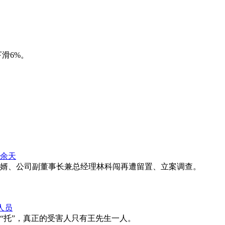
滑6%。
余天
婿、公司副董事长兼总经理林科闯再遭留置、立案调查。
人员
的“托”，真正的受害人只有王先生一人。