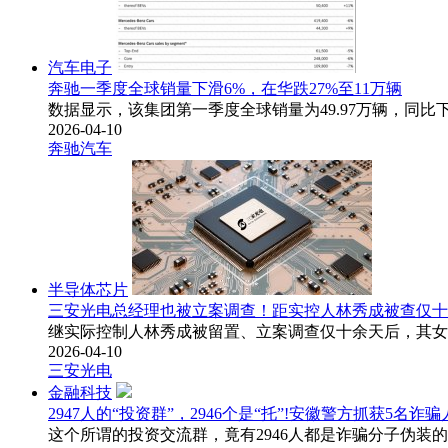
汽车电子
奔驰一季度全球销量下滑6%，在华跌27%至11万辆
数据显示，该集团第一季度全球销量为49.97万辆，同比下
2026-04-10
奔驰汽车
半导体芯片
三安光电总经理也被立案调查！距实控人林秀成被查仅十
继实际控制人林秀成被留置、立案调查仅十余天后，其女
2026-04-10
三安光电
金融科技
2947人的“投资群”，2946个是“托”!安徽警方抓获5名诈骗
这个所谓的投资交流群，竟有2946人都是诈骗分子伪装