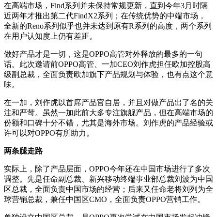
在高端市场，Find系列并未保持常规更新，直到今年3月时隔
近两年才推出第二代FindX2系列；在传统优势的中端市场，
全新的Reno系列似乎也并未达到原有R系列的高度，两个系列
在用户认知度上仍有差距。
做好产品才是一切，这是OPPO高管对外释放的最多的一句
话。此次邀请前OPPO高管、一加CEO刘作虎担任欧加控股高
级副总裁，全面负责欧加旗下产品规划与体验，也有点这个意
味。
在一加，刘作虎以首席产品官自居，并且对做产品出了名的关
注和严苛。虽然一加此前大多专注旗舰产品，但在高端市场的
份额和口碑十分不错，尤其是海外市场。刘作虎的产品经验或
许可以对OPPO有所助力。
两条腿走路
实际上，除了产品层面，OPPO今年还在中国市场进行了多次
调整。先是任命副总裁、新兴移动终端事业部总裁刘波为中国
区总裁，全面负责中国市场的经营；后来又任命老将刘列为全
球营销总裁，兼任中国区CMO，全面负责OPPO营销工作。