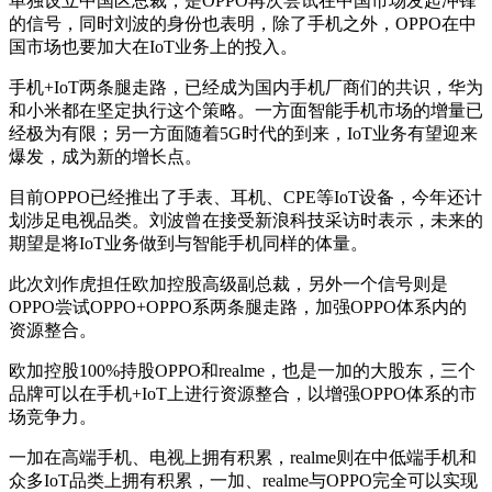
单独设立中国区总裁，是OPPO再次尝试在中国市场发起冲锋
的信号，同时刘波的身份也表明，除了手机之外，OPPO在中
国市场也要加大在IoT业务上的投入。
手机+IoT两条腿走路，已经成为国内手机厂商们的共识，华为
和小米都在坚定执行这个策略。一方面智能手机市场的增量已
经极为有限；另一方面随着5G时代的到来，IoT业务有望迎来
爆发，成为新的增长点。
目前OPPO已经推出了手表、耳机、CPE等IoT设备，今年还计
划涉足电视品类。刘波曾在接受新浪科技采访时表示，未来的
期望是将IoT业务做到与智能手机同样的体量。
此次刘作虎担任欧加控股高级副总裁，另外一个信号则是
OPPO尝试OPPO+OPPO系两条腿走路，加强OPPO体系内的
资源整合。
欧加控股100%持股OPPO和realme，也是一加的大股东，三个
品牌可以在手机+IoT上进行资源整合，以增强OPPO体系的市
场竞争力。
一加在高端手机、电视上拥有积累，realme则在中低端手机和
众多IoT品类上拥有积累，一加、realme与OPPO完全可以实现