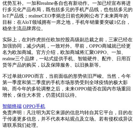
优势互补。一加和realme各自也有新动作。一加已经宣布将进
行多元化产品布局，既包括多元的手机产品线，也包括多元的
IoT产品线；realmeCEO李炳忠日前也刚刚公布了未来两年的
目标：在AloT领域拥有一席之地，手机年销量要突破1亿台，
稳坐主流品牌席位。
实际上，在刘作虎担任欧加控股高级副总裁之前，三家已经在
加强协同，减少内耗，一致对外。早前，OPPO商城就已经更
名为欧加商城。官方介绍，欧加商城将汇聚OPPO、一加、
realme三个品牌，一站式提供手机、智能硬件、配件、日用百
货等产品的购买，以及保障服务、以旧换新等。
不过单就OPPO而言，当前面临的形势依旧严峻。当然，今年
第一季度和第二季度的手机市场形势受到全球疫情的极大影
响。而今年的多轮调整之后，未来OPPO能否在国内市场重回
增长，保住大本营，仍需拭目以待。
智能终端
OPPO手机
免责声明：凡注明为其它来源的信息均转自其它平台，目的在
于传递更多信息，并不代表本站观点及立场。若有侵权或异议
请联系我们处理。